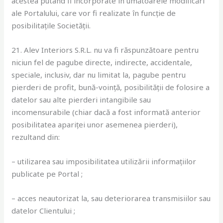
acestea putând fi incorporate în umătoarele modificări
ale Portalului, care vor fi realizate în funcție de
posibilitațile Societății.
21. Alev Interiors S.R.L. nu va fi răspunzătoare pentru
niciun fel de pagube directe, indirecte, accidentale,
speciale, inclusiv, dar nu limitat la, pagube pentru
pierderi de profit, bună-voință, posibilității de folosire a
datelor sau alte pierderi intangibile sau
incomensurabile (chiar dacă a fost informată anterior
posibilitatea apariței unor asemenea pierderi),
rezultand din:
– utilizarea sau imposibilitatea utilizării informațiilor
publicate pe Portal ;
– acces neautorizat la, sau deteriorarea transmisiilor sau
datelor Clientului ;