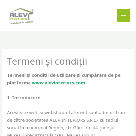
Skip
to
content
Termeni și condiții
Termeni și condiții
de utilizare și cumpărare de pe
platforma
www.alevinteriors.com
1. Introducere:
Acest site web și webshop-ul aferent sunt administrate
de către societatea ALEV INTERIORS S.R.L.- cu sediul
social în municipiul Reghin, str. Gării, nr. 44, judeţul
Mureş, înregistrată la O.R.C. Mureș sub nr.