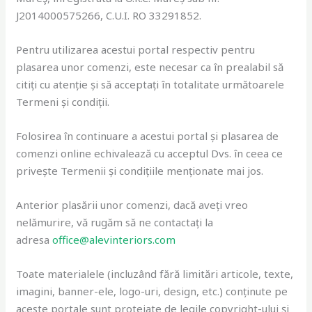
J2014000575266, C.U.I. RO 33291852.
Pentru utilizarea acestui portal respectiv pentru
plasarea unor comenzi, este necesar ca în prealabil să
citiți cu atenție și să acceptați în totalitate următoarele
Termeni și condiții.
Folosirea în continuare a acestui portal și plasarea de
comenzi online echivalează cu acceptul Dvs. în ceea ce
privește Termenii și condițiile menționate mai jos.
Anterior plasării unor comenzi, dacă aveți vreo
nelămurire, vă rugăm să ne contactați la
adresa
office@alevinteriors.com
Toate materialele (incluzând fără limitări articole, texte,
imagini, banner-ele, logo-uri, design, etc.) conținute pe
aceste portale sunt protejate de legile copyright-ului și