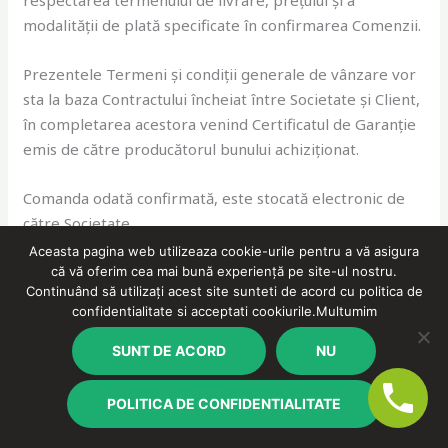
modalității de plată specificate în confirmarea Comenzii.
Prezentele Termeni și condiții generale de vânzare vor
sta la baza Contractului încheiat între Societate și Client,
în completarea acestora venind Certificatul de Garanție
emis de către producătorul bunului achiziționat.
Comanda odată confirmată, este stocată electronic de
către Societate.
Aceasta pagina web utilizeaza cookie-urile pentru a vă asigura
La solicitarea scrisă a Clientului, Societatea va transmite
că vă oferim cea mai bună experiență pe site-ul nostru.
Continuând să utilizați acest site sunteti de acord cu politica de
în maxim 30 zile de o copie după Comanda plasată și
confidentialitate si acceptati cookiurile.Multumim
confirmarea de Comandă.
SUNT DE ACORD
NU
Utilizatorul/Clientul are posibilitatea de a efectua și
Comenzi telefonice, fiind asistat la telefon de către un
POLITICA DE CONFIDENTIALITATE
reprezentant Alev Interiors S.R.L., prezentele Termeni
și condiiții fiind aplicabile și în cazul comenzilor